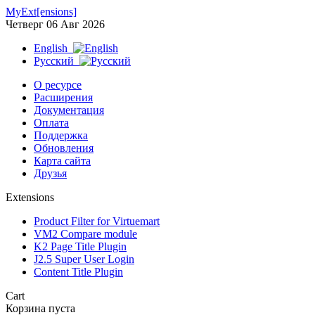
MyExt[ensions]
Четверг 06 Авг 2026
English
Русский
О ресурсе
Расширения
Документация
Оплата
Поддержка
Обновления
Карта сайта
Друзья
Extensions
Product Filter for Virtuemart
VM2 Compare module
K2 Page Title Plugin
J2.5 Super User Login
Content Title Plugin
Cart
Корзина пуста