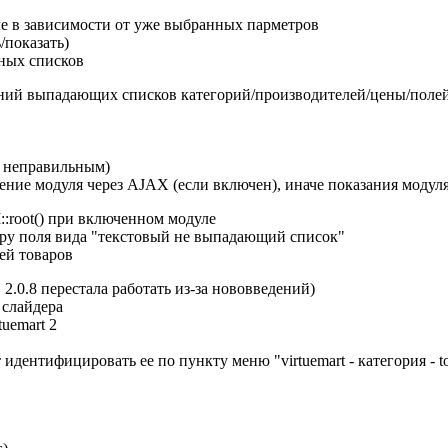
ле в зависимости от уже выбранных парметров
/показать)
ных списков
ений выпадающих списков категорий/производителей/цены/полей
ыл неправильным)
ение модуля через AJAX (если включен), иначе показания модуля
:root() при включенном модуле
вару поля вида "текстовый не выпадающий список"
ей товаров
.0.8 перестала работать из-за нововведений)
 слайдера
uemart 2
идентифицировать ее по пункту меню "virtuemart - категория - 